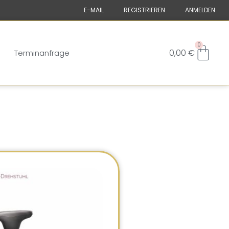
E-MAIL
REGISTRIEREN
ANMELDEN
0
0,00
€
Terminanfrage