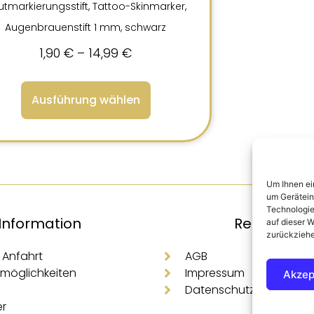
tmarkierungsstift, Tattoo-Skinmarker,
Augenbrauenstift 1 mm, schwarz
1,90
€
–
14,99
€
Ausführung wählen
Um Ihnen ei
um Gerätein
Technologie
Information
Rechtliche
auf dieser W
zurückziehe
 Anfahrt
AGB
möglichkeiten
Impressum
Akzep
Datenschutz
er