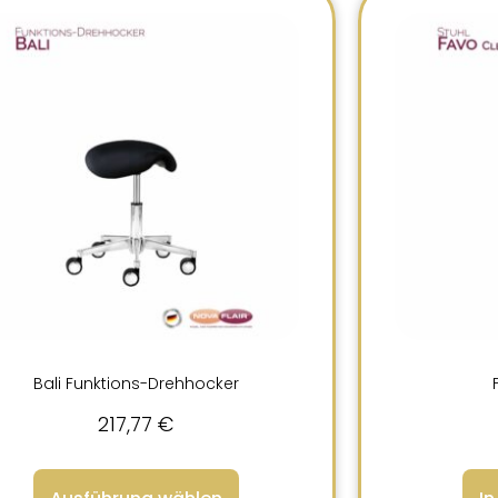
Bali Funktions-Drehhocker
217,77
€