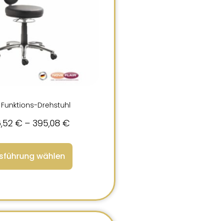
 Funktions-Drehstuhl
,52
€
–
395,08
€
sführung wählen