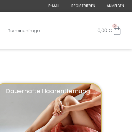
E-MAIL
REGISTRIEREN
ANMELDEN
0
0,00
€
Terminanfrage
Dauerhafte Haarentfernung